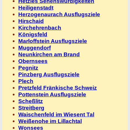
Hetzles Sehenswürdigkeiten
Heiligenstadt
Herzogenaurach Ausflugsziele
Hirschaid
Kirchehrenbach
Königsfeld
Marloffstein Ausflugsziele
Muggendorf
Neunkirchen am Brand
Obernsees
Pegnitz
Pinzberg Ausflugsziele
Plech
Pretzfeld Fränkische Schweiz
Pottenstein Ausflugsziele
Scheßlitz
Streitberg
Waischenfeld im Wiesent Tal
Weißenohe im Lillachtal
Wonsees