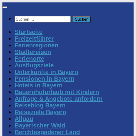
Zum
Inhalt
Suchen
springen
nach:
Startseite
Freizeitführer
Ferienregionen
Städtereisen
Ferienorte
Ausflugsziele
Unterkünfte in Bayern
Pensionen in Bayern
Hotels in Bayern
Bauernhofurlaub mit Kindern
Anfrage & Angebote anfordern
Reiseblog Bayern
Reiseziele Bayern
Allgäu
Bayerischer Wald
Berchtesgadener Land