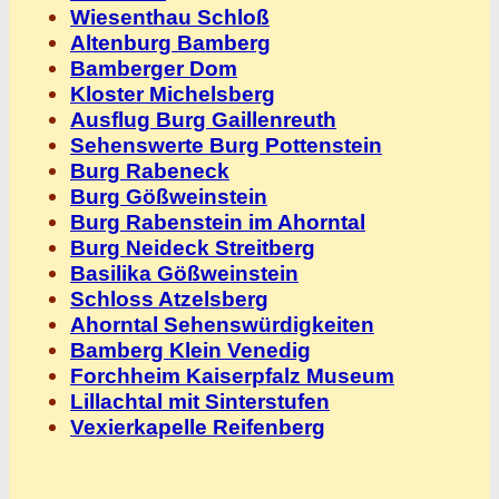
Wiesenthau Schloß
Altenburg Bamberg
Bamberger Dom
Kloster Michelsberg
Ausflug Burg Gaillenreuth
Sehenswerte Burg Pottenstein
Burg Rabeneck
Burg Gößweinstein
Burg Rabenstein im Ahorntal
Burg Neideck Streitberg
Basilika Gößweinstein
Schloss Atzelsberg
Ahorntal Sehenswürdigkeiten
Bamberg Klein Venedig
Forchheim Kaiserpfalz Museum
Lillachtal mit Sinterstufen
Vexierkapelle Reifenberg