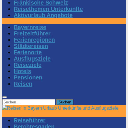
Fränkische Schweiz
Reisethemen Unterkünfte
Aktivurlaub Angebote
Bayernreise
Freizeitführer
Ferienregionen
Städtereisen
Ferienorte
Ausflugsziele
Reiseziele
Hotels
Pensionen
Reisen
Suchen
nach:
Reiseführer
Berchtesgaden