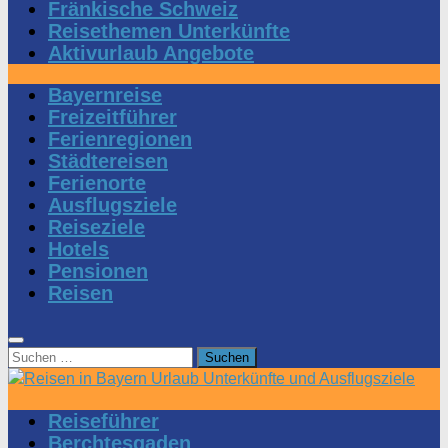
Fränkische Schweiz
Reisethemen Unterkünfte
Aktivurlaub Angebote
Bayernreise
Freizeitführer
Ferienregionen
Städtereisen
Ferienorte
Ausflugsziele
Reiseziele
Hotels
Pensionen
Reisen
Suchen
nach:
Reiseführer
Berchtesgaden