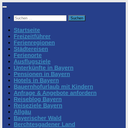
Zum
Inhalt
Suchen
springen
nach:
Startseite
Freizeitführer
Ferienregionen
Städtereisen
Ferienorte
Ausflugsziele
Unterkünfte in Bayern
Pensionen in Bayern
Hotels in Bayern
Bauernhofurlaub mit Kindern
Anfrage & Angebote anfordern
Reiseblog Bayern
Reiseziele Bayern
Allgäu
Bayerischer Wald
Berchtesgadener Land