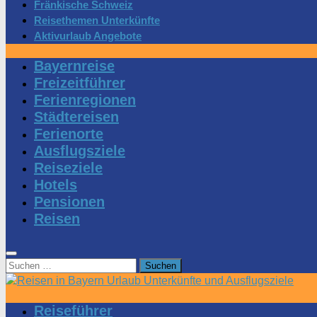
Fränkische Schweiz
Reisethemen Unterkünfte
Aktivurlaub Angebote
Bayernreise
Freizeitführer
Ferienregionen
Städtereisen
Ferienorte
Ausflugsziele
Reiseziele
Hotels
Pensionen
Reisen
Suchen
nach:
Reiseführer