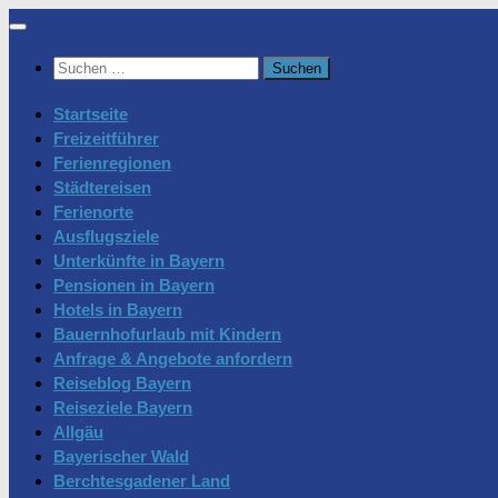
Zum
Inhalt
Suchen
springen
nach:
Startseite
Freizeitführer
Ferienregionen
Städtereisen
Ferienorte
Ausflugsziele
Unterkünfte in Bayern
Pensionen in Bayern
Hotels in Bayern
Bauernhofurlaub mit Kindern
Anfrage & Angebote anfordern
Reiseblog Bayern
Reiseziele Bayern
Allgäu
Bayerischer Wald
Berchtesgadener Land