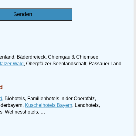
menland, Bäderdreieck, Chiemgau & Chiemsee,
älzer Wald
, Oberpfälzer Seenlandschaft, Passauer Land,
d
d
, Biohotels, Familienhotels in der Oberpfalz,
iederbayern,
Kuschelhotels Bayern
, Landhotels,
ls, Wellnesshotels, …