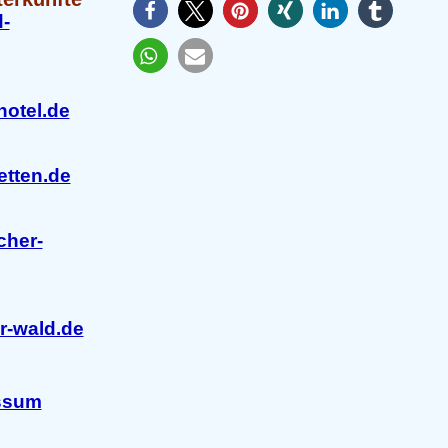
-
otel.de
etten.de
cher-
r-wald.de
ssum