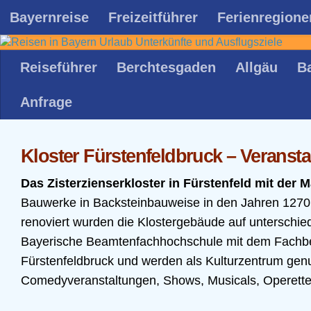
Bayernreise
Freizeitführer
Ferienregione
Zum Inhalt springen
Reiseführer
Berchtesgaden
Allgäu
B
Anfrage
Kloster Fürstenfeldbruck – Veranst
Das Zisterzienserkloster in Fürstenfeld mit der 
Bauwerke in Backsteinbauweise in den Jahren 1270
renoviert wurden die Klostergebäude auf unterschied
Bayerische Beamtenfachhochschule mit dem Fachber
Fürstenfeldbruck und werden als Kulturzentrum gen
Comedyveranstaltungen, Shows, Musicals, Operetten