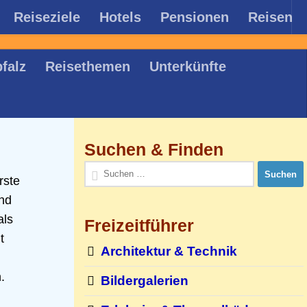
Reiseziele
Hotels
Pensionen
Reisen
falz
Reisethemen
Unterkünfte
Suchen & Finden
Suchen
rste
nach:
nd
als
Freizeitführer
t
Architektur & Technik
.
Bildergalerien