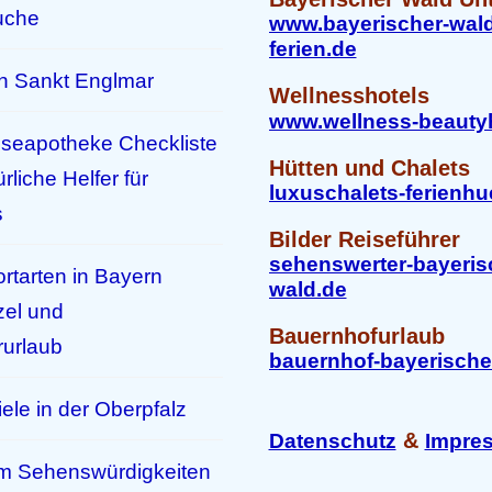
uche
www.bayerischer-wald
ferien.de
n Sankt Englmar
Wellnesshotels
www.wellness-beautyh
iseapotheke Checkliste
Hütten und Chalets
ürliche Helfer für
luxuschalets-ferienhu
s
Bilder Reiseführer
sehenswerter-bayeris
rtarten in Bayern
wald.de
zel und
Bauernhofurlaub
urlaub
bauernhof-bayerische
ele in der Oberpfalz
&
Datenschutz
Impre
m Sehenswürdigkeiten