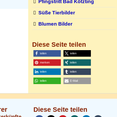
Pfingstritt Bad Kötzting
Süße Tierbilder
Blumen Bilder
Diese Seite teilen
teilen
teilen
merken
teilen
teilen
teilen
teilen
E-Mail
rer
Diese Seite teilen
terkünfte