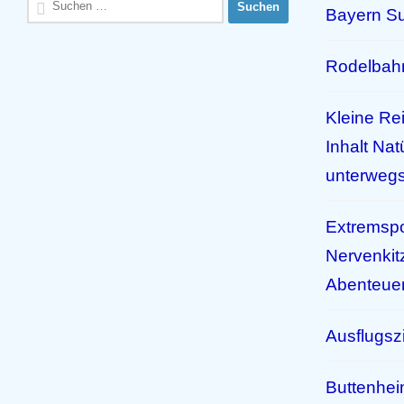
Bayern S
nach:
Rodelbah
Kleine Re
Inhalt Nat
unterweg
Extremspo
Nervenkit
Abenteuer
Ausflugszi
Buttenhei