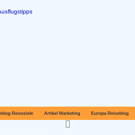
usflugstipps
eblog Reiseziele
Artikel Marketing
Europa Reiseblog
 by BWF Gerhard Laußer