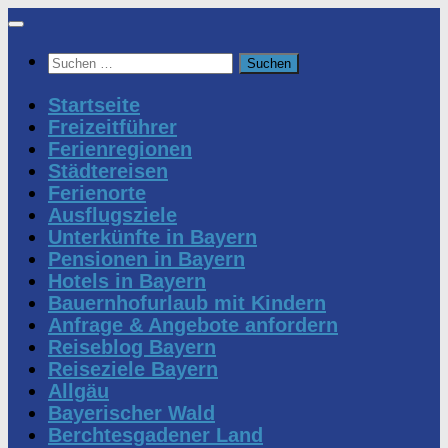
Zum
Inhalt
Suchen
springen
nach:
Startseite
Freizeitführer
Ferienregionen
Städtereisen
Ferienorte
Ausflugsziele
Unterkünfte in Bayern
Pensionen in Bayern
Hotels in Bayern
Bauernhofurlaub mit Kindern
Anfrage & Angebote anfordern
Reiseblog Bayern
Reiseziele Bayern
Allgäu
Bayerischer Wald
Berchtesgadener Land