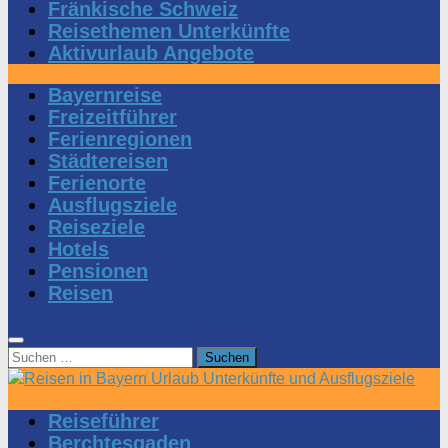
Fränkische Schweiz
Reisethemen Unterkünfte
Aktivurlaub Angebote
Bayernreise
Freizeitführer
Ferienregionen
Städtereisen
Ferienorte
Ausflugsziele
Reiseziele
Hotels
Pensionen
Reisen
Suchen
nach:
Reiseführer
Berchtesgaden