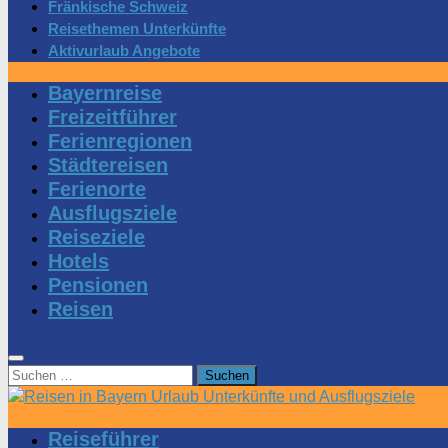
Fränkische Schweiz
Reisethemen Unterkünfte
Aktivurlaub Angebote
Bayernreise
Freizeitführer
Ferienregionen
Städtereisen
Ferienorte
Ausflugsziele
Reiseziele
Hotels
Pensionen
Reisen
Suchen
nach:
Reiseführer