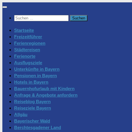
Zum
Inhalt
Suchen
springen
nach:
Startseite
Freizeitführer
Ferienregionen
Städtereisen
Ferienorte
Ausflugsziele
Unterkünfte in Bayern
Pensionen in Bayern
Hotels in Bayern
Bauernhofurlaub mit Kindern
Anfrage & Angebote anfordern
Reiseblog Bayern
Reiseziele Bayern
Allgäu
Bayerischer Wald
Berchtesgadener Land