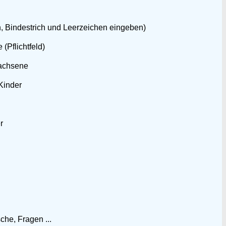
n, Bindestrich und Leerzeichen eingeben)
 (Pflichtfeld)
achsene
 Kinder
r
he, Fragen ...