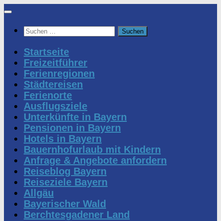
Zum
Inhalt
Suchen
springen
nach:
Startseite
Freizeitführer
Ferienregionen
Städtereisen
Ferienorte
Ausflugsziele
Unterkünfte in Bayern
Pensionen in Bayern
Hotels in Bayern
Bauernhofurlaub mit Kindern
Anfrage & Angebote anfordern
Reiseblog Bayern
Reiseziele Bayern
Allgäu
Bayerischer Wald
Berchtesgadener Land