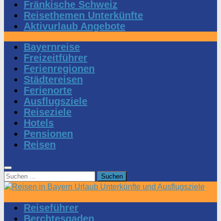
Fränkische Schweiz
Reisethemen Unterkünfte
Aktivurlaub Angebote
Bayernreise
Freizeitführer
Ferienregionen
Städtereisen
Ferienorte
Ausflugsziele
Reiseziele
Hotels
Pensionen
Reisen
Suchen
nach:
Reiseführer
Berchtesgaden