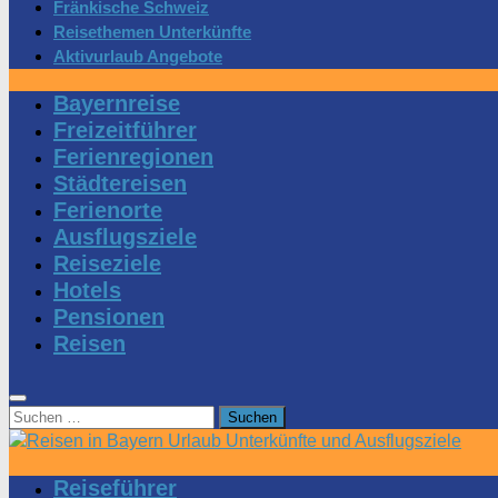
Fränkische Schweiz
Reisethemen Unterkünfte
Aktivurlaub Angebote
Bayernreise
Freizeitführer
Ferienregionen
Städtereisen
Ferienorte
Ausflugsziele
Reiseziele
Hotels
Pensionen
Reisen
Suchen
nach:
Reiseführer