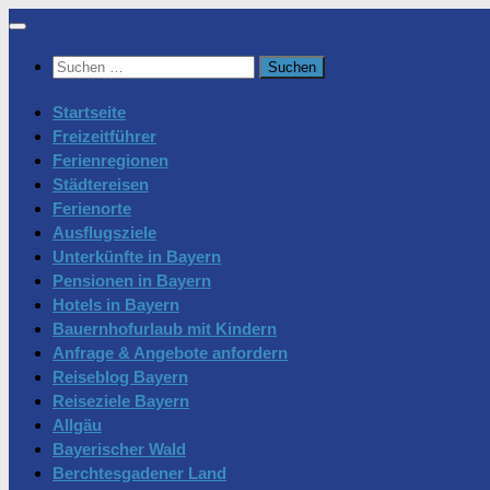
Zum
Inhalt
Suchen
springen
nach:
Startseite
Freizeitführer
Ferienregionen
Städtereisen
Ferienorte
Ausflugsziele
Unterkünfte in Bayern
Pensionen in Bayern
Hotels in Bayern
Bauernhofurlaub mit Kindern
Anfrage & Angebote anfordern
Reiseblog Bayern
Reiseziele Bayern
Allgäu
Bayerischer Wald
Berchtesgadener Land