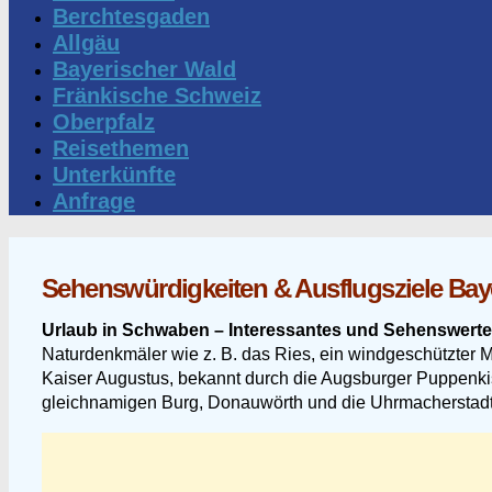
Berchtesgaden
Allgäu
Bayerischer Wald
Fränkische Schweiz
Oberpfalz
Reisethemen
Unterkünfte
Anfrage
Sehenswürdigkeiten & Ausflugsziele Bay
Urlaub in Schwaben – Interessantes und Sehenswert
Naturdenkmäler wie z. B. das Ries, ein windgeschützter Me
Kaiser Augustus, bekannt durch die Augsburger Puppenkist
gleichnamigen Burg, Donauwörth und die Uhrmacherstadt 