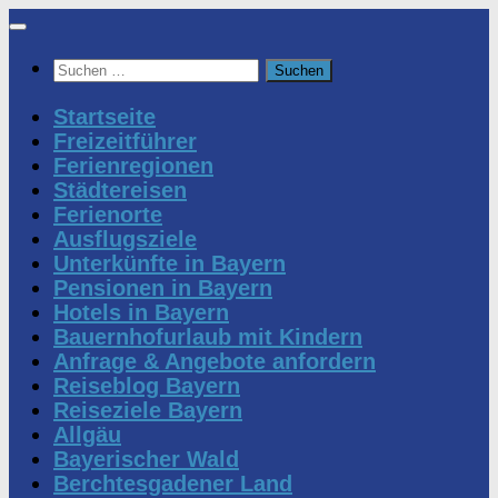
Zum
Inhalt
Suchen
springen
nach:
Startseite
Freizeitführer
Ferienregionen
Städtereisen
Ferienorte
Ausflugsziele
Unterkünfte in Bayern
Pensionen in Bayern
Hotels in Bayern
Bauernhofurlaub mit Kindern
Anfrage & Angebote anfordern
Reiseblog Bayern
Reiseziele Bayern
Allgäu
Bayerischer Wald
Berchtesgadener Land