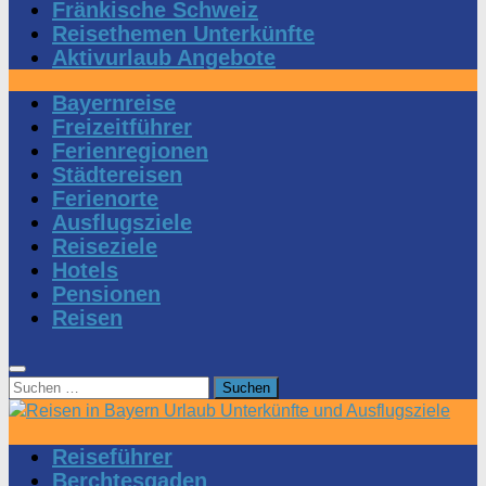
Fränkische Schweiz
Reisethemen Unterkünfte
Aktivurlaub Angebote
Bayernreise
Freizeitführer
Ferienregionen
Städtereisen
Ferienorte
Ausflugsziele
Reiseziele
Hotels
Pensionen
Reisen
Suchen
nach:
Reiseführer
Berchtesgaden