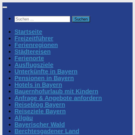
Zum
Inhalt
Suchen
springen
nach:
Startseite
Freizeitführer
Ferienregionen
Städtereisen
Ferienorte
Ausflugsziele
Unterkünfte in Bayern
Pensionen in Bayern
Hotels in Bayern
Bauernhofurlaub mit Kindern
Anfrage & Angebote anfordern
Reiseblog Bayern
Reiseziele Bayern
Allgäu
Bayerischer Wald
Berchtesgadener Land