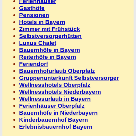
Ferienhäuser
Gasthöfe
Pensionen
Hotels in Bayern
Zimmer mit Frühstück
Selbstversorgerhütten
Luxus Chalet
Bauernhöfe in Bayern
Reiterhöfe in Bayern
Feriendorf
Bauernhofurlaub Oberpfalz
Gruppenunterkunft Selbstversorger
Wellnesshotels Oberpfalz
Wellnesshotels Niederbayern
Wellnessurlaub in Bayern
Ferienhäuser Oberpfalz
Bauernhöfe in Niederbayern
Kinderbauernhof Bayern
Erlebnisbauernhof Bayern