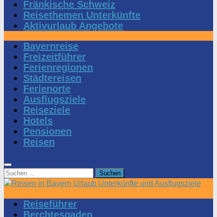
Fränkische Schweiz
Reisethemen Unterkünfte
Aktivurlaub Angebote
Bayernreise
Freizeitführer
Ferienregionen
Städtereisen
Ferienorte
Ausflugsziele
Reiseziele
Hotels
Pensionen
Reisen
Suchen
nach:
Reiseführer
Berchtesgaden