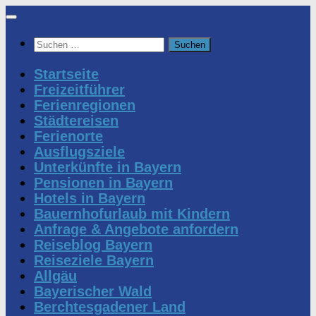
Zum
Inhalt
Suchen
springen
nach:
Startseite
Freizeitführer
Ferienregionen
Städtereisen
Ferienorte
Ausflugsziele
Unterkünfte in Bayern
Pensionen in Bayern
Hotels in Bayern
Bauernhofurlaub mit Kindern
Anfrage & Angebote anfordern
Reiseblog Bayern
Reiseziele Bayern
Allgäu
Bayerischer Wald
Berchtesgadener Land