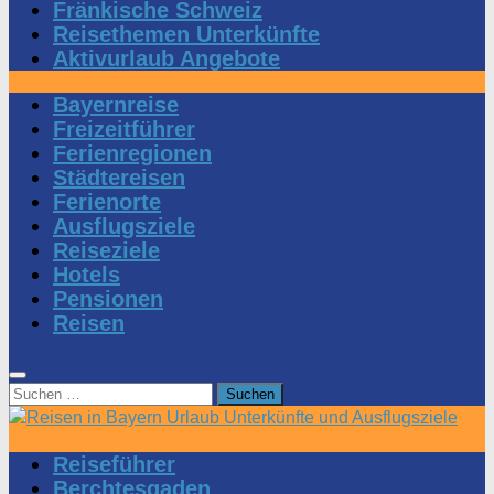
Fränkische Schweiz
Reisethemen Unterkünfte
Aktivurlaub Angebote
Bayernreise
Freizeitführer
Ferienregionen
Städtereisen
Ferienorte
Ausflugsziele
Reiseziele
Hotels
Pensionen
Reisen
Suchen
nach:
Reiseführer
Berchtesgaden