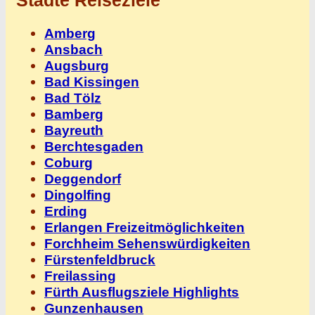
Städte Reiseziele
Amberg
Ansbach
Augsburg
Bad Kissingen
Bad Tölz
Bamberg
Bayreuth
Berchtesgaden
Coburg
Deggendorf
Dingolfing
Erding
Erlangen Freizeitmöglichkeiten
Forchheim Sehenswürdigkeiten
Fürstenfeldbruck
Freilassing
Fürth Ausflugsziele Highlights
Gunzenhausen