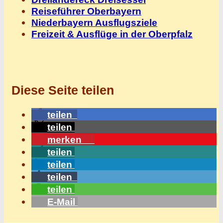
Reiseführer Oberbayern
Niederbayern Ausflugsziele
Freizeit & Ausflüge in der Oberpfalz
Diese Seite teilen
teilen
teilen
merken
5
teilen
teilen
teilen
teilen
E-Mail