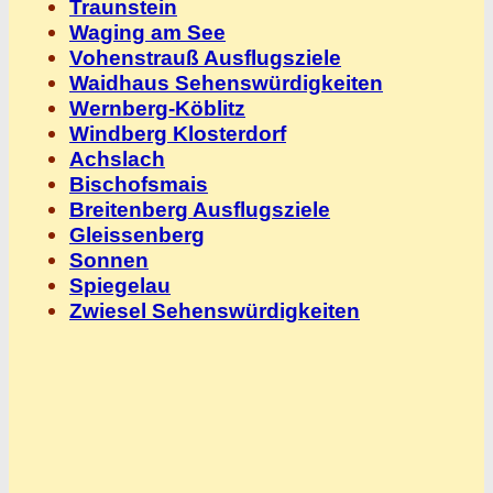
Traunstein
Waging am See
Vohenstrauß Ausflugsziele
Waidhaus Sehenswürdigkeiten
Wernberg-Köblitz
Windberg Klosterdorf
Achslach
Bischofsmais
Breitenberg Ausflugsziele
Gleissenberg
Sonnen
Spiegelau
Zwiesel Sehenswürdigkeiten