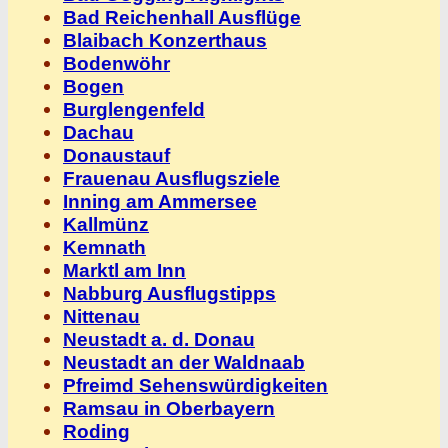
Bad Reichenhall Ausflüge
Blaibach Konzerthaus
Bodenwöhr
Bogen
Burglengenfeld
Dachau
Donaustauf
Frauenau Ausflugsziele
Inning am Ammersee
Kallmünz
Kemnath
Marktl am Inn
Nabburg Ausflugstipps
Nittenau
Neustadt a. d. Donau
Neustadt an der Waldnaab
Pfreimd Sehenswürdigkeiten
Ramsau in Oberbayern
Roding