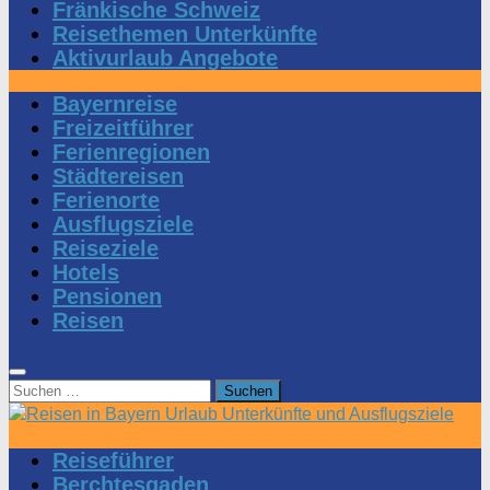
Fränkische Schweiz
Reisethemen Unterkünfte
Aktivurlaub Angebote
Bayernreise
Freizeitführer
Ferienregionen
Städtereisen
Ferienorte
Ausflugsziele
Reiseziele
Hotels
Pensionen
Reisen
Suchen
nach:
Reiseführer
Berchtesgaden