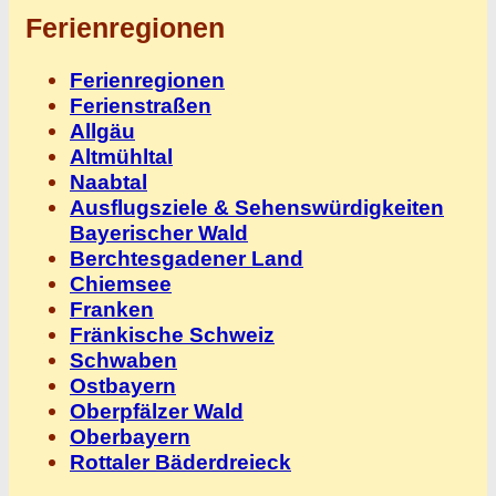
Ferienregionen
Ferienregionen
Ferienstraßen
Allgäu
Altmühltal
Naabtal
Ausflugsziele & Sehenswürdigkeiten
Bayerischer Wald
Berchtesgadener Land
Chiemsee
Franken
Fränkische Schweiz
Schwaben
Ostbayern
Oberpfälzer Wald
Oberbayern
Rottaler Bäderdreieck