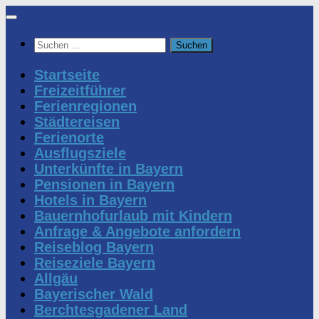
Zum
Inhalt
Suchen
springen
nach:
Startseite
Freizeitführer
Ferienregionen
Städtereisen
Ferienorte
Ausflugsziele
Unterkünfte in Bayern
Pensionen in Bayern
Hotels in Bayern
Bauernhofurlaub mit Kindern
Anfrage & Angebote anfordern
Reiseblog Bayern
Reiseziele Bayern
Allgäu
Bayerischer Wald
Berchtesgadener Land