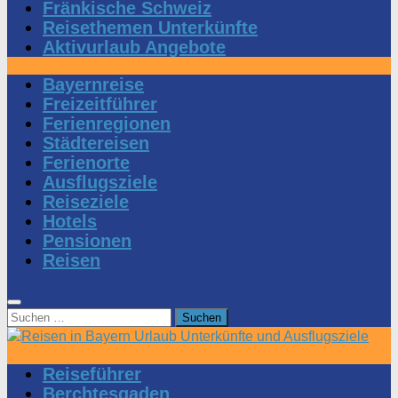
Fränkische Schweiz
Reisethemen Unterkünfte
Aktivurlaub Angebote
Bayernreise
Freizeitführer
Ferienregionen
Städtereisen
Ferienorte
Ausflugsziele
Reiseziele
Hotels
Pensionen
Reisen
Suchen
nach:
Reiseführer
Berchtesgaden