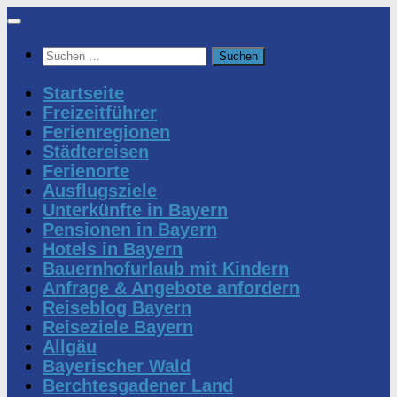
Zum
Inhalt
Suchen
springen
nach:
Startseite
Freizeitführer
Ferienregionen
Städtereisen
Ferienorte
Ausflugsziele
Unterkünfte in Bayern
Pensionen in Bayern
Hotels in Bayern
Bauernhofurlaub mit Kindern
Anfrage & Angebote anfordern
Reiseblog Bayern
Reiseziele Bayern
Allgäu
Bayerischer Wald
Berchtesgadener Land