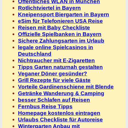
Öffentliches WLAN in München
Rotlichtviertel in Bayern
Kneipensport Biergarten in Bayern
eSim für Telefonieren USA Reise
Reisen mit Baby Checkliste
Offizielle Spielbanken in Bayern
Sichere Zahlungsarten im Urlaub
legale online Spielcasinos in
Deutschland
Nichtraucher mit E-Zigaretten
Tipps Garten naturnah gestalten
Veganer Döner gesünder?
Grill Rezepte für viele Gäste
Vorteile Gardinenschiene mit Blende
Getränke Wanderung & Camping
besser Schlafen auf Reisen
Fernbus Reise Tipps
Homepage kostenlos eintragen
Urlaubs Checkliste für Autoreise
Wintergarten Anbau mit