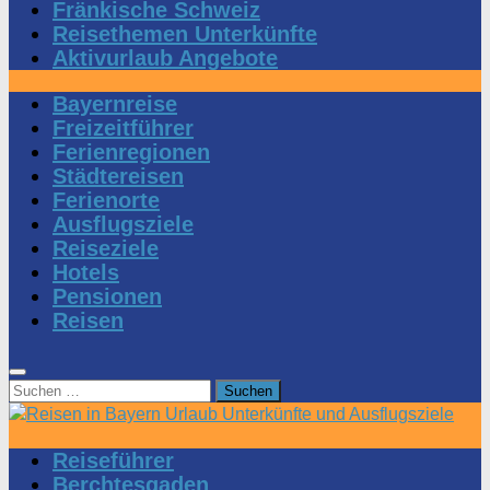
Fränkische Schweiz
Reisethemen Unterkünfte
Aktivurlaub Angebote
Bayernreise
Freizeitführer
Ferienregionen
Städtereisen
Ferienorte
Ausflugsziele
Reiseziele
Hotels
Pensionen
Reisen
Suchen
nach:
Reiseführer
Berchtesgaden