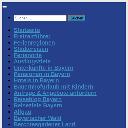
Zum
Inhalt
Suchen
springen
nach:
Startseite
Freizeitführer
Ferienregionen
Städtereisen
Ferienorte
Ausflugsziele
Unterkünfte in Bayern
Pensionen in Bayern
Hotels in Bayern
Bauernhofurlaub mit Kindern
Anfrage & Angebote anfordern
Reiseblog Bayern
Reiseziele Bayern
Allgäu
Bayerischer Wald
Berchtesgadener Land