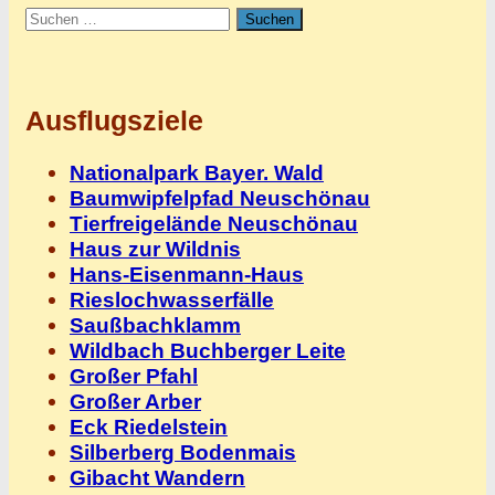
Suchen
nach:
Ausflugsziele
Nationalpark Bayer. Wald
Baumwipfelpfad Neuschönau
Tierfreigelände Neuschönau
Haus zur Wildnis
Hans-Eisenmann-Haus
Rieslochwasserfälle
Saußbachklamm
Wildbach Buchberger Leite
Großer Pfahl
Großer Arber
Eck Riedelstein
Silberberg Bodenmais
Gibacht Wandern