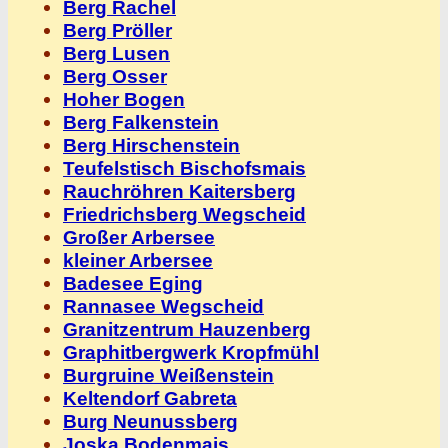
Berg Rachel
Berg Pröller
Berg Lusen
Berg Osser
Hoher Bogen
Berg Falkenstein
Berg Hirschenstein
Teufelstisch Bischofsmais
Rauchröhren Kaitersberg
Friedrichsberg Wegscheid
Großer Arbersee
kleiner Arbersee
Badesee Eging
Rannasee Wegscheid
Granitzentrum Hauzenberg
Graphitbergwerk Kropfmühl
Burgruine Weißenstein
Keltendorf Gabreta
Burg Neunussberg
Joska Bodenmais