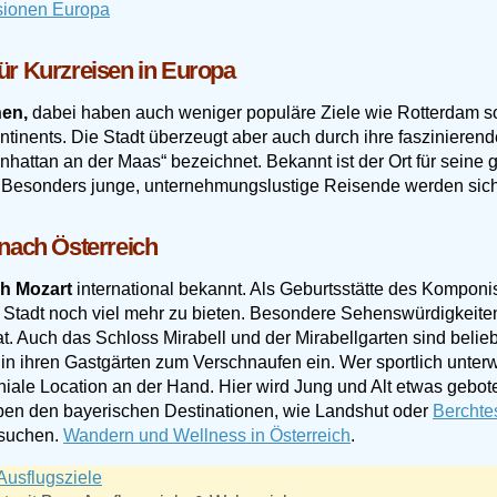
ür Kurzreisen in Europa
nen,
dabei haben auch weniger populäre Ziele wie Rotterdam so
inents. Die Stadt überzeugt aber auch durch ihre faszinierende 
hattan an der Maas“ bezeichnet. Bekannt ist der Ort für seine 
ut. Besonders junge, unternehmungslustige Reisende werden sic
 nach Österreich
ch Mozart
international bekannt. Als Geburtsstätte des Komponis
ie Stadt noch viel mehr zu bieten. Besondere Sehenswürdigkeit
t. Auch das Schloss Mirabell und der Mirabellgarten sind beliebt
in ihren Gastgärten zum Verschnaufen ein. Wer sportlich unter
eniale Location an der Hand. Hier wird Jung und Alt etwas geb
ben den bayerischen Destinationen, wie Landshut oder
Bercht
rsuchen.
Wandern und Wellness in Österreich
.