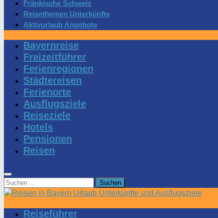
Fränkische Schweiz
Reisethemen Unterkünfte
Aktivurlaub Angebote
Bayernreise
Freizeitführer
Ferienregionen
Städtereisen
Ferienorte
Ausflugsziele
Reiseziele
Hotels
Pensionen
Reisen
Suchen
nach:
Reiseführer