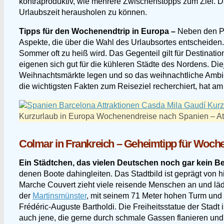
kontraproduktiv, wie mehrere Zwischenstopps zum Ziel. D
Urlaubszeit herausholen zu können.
Tipps für den Wochenendtrip in Europa –
Neben den Par
Aspekte, die über die Wahl des Urlaubsortes entscheiden.
Sommer oft zu heiß wird. Das Gegenteil gilt für Destinat
eigenen sich gut für die kühleren Städte des Nordens. Diej
Weihnachtsmärkte legen und so das weihnachtliche Ambien
die wichtigsten Fakten zum Reiseziel recherchiert, hat 
Kurzurlaub in Europa Wochenendreise nach Spanien – Att
Colmar in Frankreich – Geheimtipp für Woch
Ein Städtchen, das vielen Deutschen noch gar kein Begr
denen Boote dahingleiten. Das Stadtbild ist geprägt von 
Marche Couvert zieht viele reisende Menschen an und lädt
der
Martinsmünster
, mit seinem 71 Meter hohen Turm und 
Frédéric-Auguste Bartholdi. Die Freiheitsstatue der Stadt
auch jene, die gerne durch schmale Gassen flanieren und 