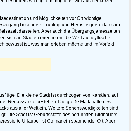
n besonders wichtig, um möglichst viel aus der kurzen
edestination und Möglichkeiten vor Ort wichtige
ereszugang besonders Frühling und Herbst eignen, da es im
Reisezeit darstellen. Aber auch die Übergangsjahreszeiten
n sich an Städten orientieren, die Wert auf idyllische
ich bewusst ist, was man erleben möchte und im Vorfeld
flüge. Die kleine Stadt ist durchzogen von Kanälen, auf
nd der Renaissance bestehen. Die große Markthalle des
acks aus aller Welt ein. Weitere Sehenswürdigkeiten sind
gt. Die Stadt ist Geburtsstätte des berühmten Bildhauers
teressierte Urlauber ist Colmar ein spannender Ort. Aber