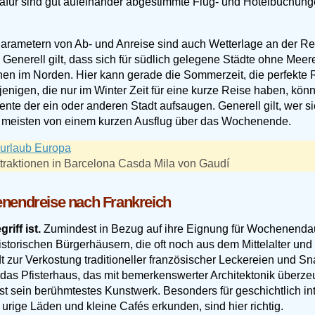
afür sind gut aufeinander abgestimmte Flug- und Hotelbuchunge
ametern von Ab- und Anreise sind auch Wetterlage an der Reis
 Generell gilt, dass sich für südlich gelegene Städte ohne Me
ionen im Norden. Hier kann gerade die Sommerzeit, die perfekte 
enigen, die nur im Winter Zeit für eine kurze Reise haben, könne
te der ein oder anderen Stadt aufsaugen. Generell gilt, wer s
am meisten von einem kurzen Ausflug über das Wochenende.
raktionen in Barcelona Casda Mila von Gaudí
enendreise nach Frankreich
iff ist.
Zumindest in Bezug auf ihre Eignung für Wochenendaus
historischen Bürgerhäusern, die oft noch aus dem Mittelalter u
 zur Verkostung traditioneller französischer Leckereien und Sn
das Pfisterhaus, das mit bemerkenswerter Architektonik überzeu
 ist sein berühmtestes Kunstwerk. Besonders für geschichtlich in
urige Läden und kleine Cafés erkunden, sind hier richtig.