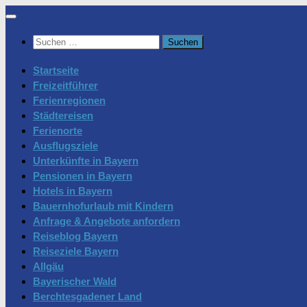
Zum
Inhalt
Suchen
springen
nach:
Startseite
Freizeitführer
Ferienregionen
Städtereisen
Ferienorte
Ausflugsziele
Unterkünfte in Bayern
Pensionen in Bayern
Hotels in Bayern
Bauernhofurlaub mit Kindern
Anfrage & Angebote anfordern
Reiseblog Bayern
Reiseziele Bayern
Allgäu
Bayerischer Wald
Berchtesgadener Land