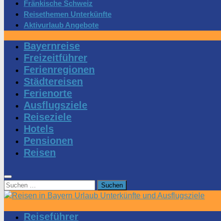
Fränkische Schweiz
Reisethemen Unterkünfte
Aktivurlaub Angebote
Bayernreise
Freizeitführer
Ferienregionen
Städtereisen
Ferienorte
Ausflugsziele
Reiseziele
Hotels
Pensionen
Reisen
Suchen
nach:
Reiseführer