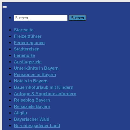
Zum
Inhalt
Suchen
springen
nach:
Startseite
Freizeitführer
Ferienregionen
Städtereisen
Ferienorte
Ausflugsziele
Unterkünfte in Bayern
Pensionen in Bayern
Hotels in Bayern
Bauernhofurlaub mit Kindern
Anfrage & Angebote anfordern
Reiseblog Bayern
Reiseziele Bayern
Allgäu
Bayerischer Wald
Berchtesgadener Land