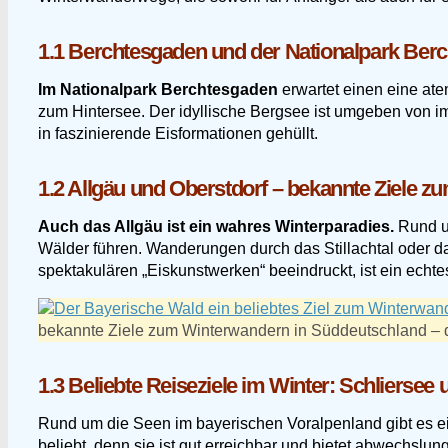
1.1 Berchtesgaden und der Nationalpark Ber
Im Nationalpark Berchtesgaden
erwartet einen eine at
zum Hintersee. Der idyllische Bergsee ist umgeben von i
in faszinierende Eisformationen gehüllt.
1.2 Allgäu und Oberstdorf – bekannte Ziele 
Auch das Allgäu ist ein wahres Winterparadies.
Rund um
Wälder führen. Wanderungen durch das Stillachtal oder d
spektakulären „Eiskunstwerken“ beeindruckt, ist ein echt
bekannte Ziele zum Winterwandern in Süddeutschland – 
1.3 Beliebte Reiseziele im Winter: Schliersee
Rund um die Seen im bayerischen Voralpenland gibt es e
beliebt, denn sie ist gut erreichbar und bietet abwechsl