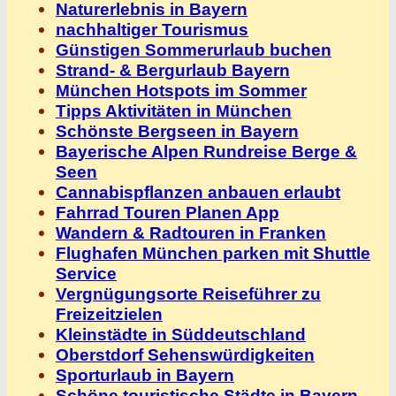
Naturerlebnis in Bayern
nachhaltiger Tourismus
Günstigen Sommerurlaub buchen
Strand- & Bergurlaub Bayern
München Hotspots im Sommer
Tipps Aktivitäten in München
Schönste Bergseen in Bayern
Bayerische Alpen Rundreise Berge &
Seen
Cannabispflanzen anbauen erlaubt
Fahrrad Touren Planen App
Wandern & Radtouren in Franken
Flughafen München parken mit Shuttle
Service
Vergnügungsorte Reiseführer zu
Freizeitzielen
Kleinstädte in Süddeutschland
Oberstdorf Sehenswürdigkeiten
Sporturlaub in Bayern
Schöne touristische Städte in Bayern