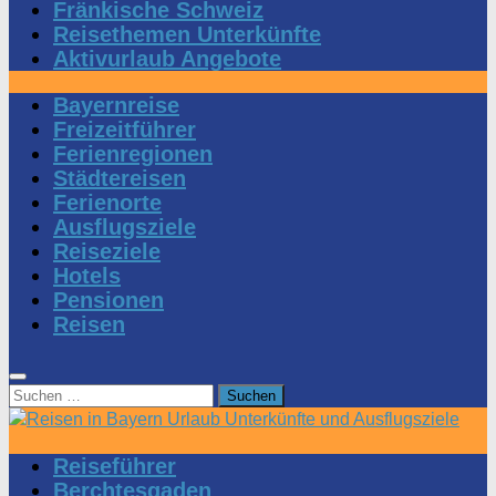
Fränkische Schweiz
Reisethemen Unterkünfte
Aktivurlaub Angebote
Bayernreise
Freizeitführer
Ferienregionen
Städtereisen
Ferienorte
Ausflugsziele
Reiseziele
Hotels
Pensionen
Reisen
Suchen
nach:
Reiseführer
Berchtesgaden