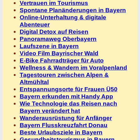
Vertrauen im Tourismus
Spontane Planänderungen in Bayern
Online-Unterhaltung & digitale
Abenteuer
Digital Detox auf Reisen
Panoramaweg Oberbayern
Laufszene in Bayern
Video Film Bayrischer Wald
E-Bike Fahrradträger für Auto
Wellness & Wandern im Voralpenland
Tagestouren zwischen Alpen &
Altmühltal
Entspannungsorte für Frauen Ü50
Bayern erkunden mit Handy App
Wie Technologie das Reisen nach
Bayern verändert hat
Wanderausrüstung für Anfänger
Bayern Flusskreuzfahrt Donau
Beste Urlaubsziele in Bayern
Gesundheitstourismus in Bayern