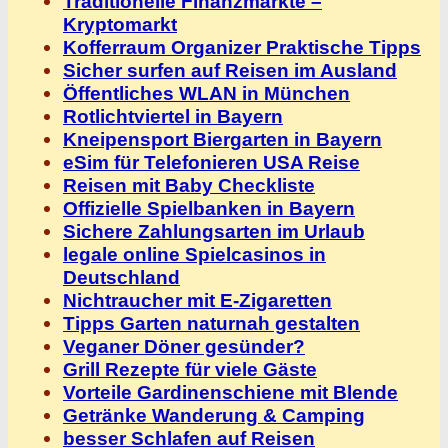
Traditionelle Finanzmärkte –
Kryptomarkt
Kofferraum Organizer Praktische Tipps
Sicher surfen auf Reisen im Ausland
Öffentliches WLAN in München
Rotlichtviertel in Bayern
Kneipensport Biergarten in Bayern
eSim für Telefonieren USA Reise
Reisen mit Baby Checkliste
Offizielle Spielbanken in Bayern
Sichere Zahlungsarten im Urlaub
legale online Spielcasinos in
Deutschland
Nichtraucher mit E-Zigaretten
Tipps Garten naturnah gestalten
Veganer Döner gesünder?
Grill Rezepte für viele Gäste
Vorteile Gardinenschiene mit Blende
Getränke Wanderung & Camping
besser Schlafen auf Reisen