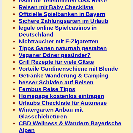
eSim für Telefonieren USA Reise
Reisen mit Baby Checkliste
Offizielle Spielbanken in Bayern
Sichere Zahlungsarten im Urlaub
legale online Spielcasinos in
Deutschland
Nichtraucher mit E-Zigaretten
Tipps Garten naturnah gestalten
Veganer Döner gesünder?
Grill Rezepte für viele Gäste
Vorteile Gardinenschiene mit Blende
Getränke Wanderung & Camping
besser Schlafen auf Reisen
Fernbus Reise Tipps
Homepage kostenlos eintragen
Urlaubs Checkliste für Autoreise
Wintergarten Anbau mit
Glasschiebetüren
CBD Wellness & Wandern Bayerische
Alpen