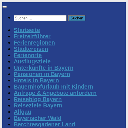
Zum
Inhalt
Suchen
springen
nach:
Startseite
Freizeitführer
Ferienregionen
Städtereisen
Ferienorte
Ausflugsziele
Unterkünfte in Bayern
Pensionen in Bayern
Hotels in Bayern
Bauernhofurlaub mit Kindern
Anfrage & Angebote anfordern
Reiseblog Bayern
Reiseziele Bayern
Allgäu
Bayerischer Wald
Berchtesgadener Land