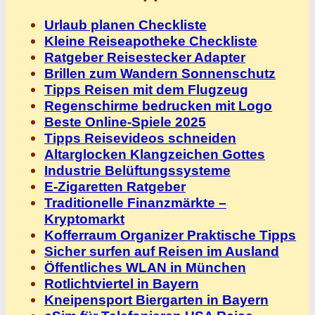
Urlaub planen Checkliste
Kleine Reiseapotheke Checkliste
Ratgeber Reisestecker Adapter
Brillen zum Wandern Sonnenschutz
Tipps Reisen mit dem Flugzeug
Regenschirme bedrucken mit Logo
Beste Online-Spiele 2025
Tipps Reisevideos schneiden
Altarglocken Klangzeichen Gottes
Industrie Belüftungssysteme
E-Zigaretten Ratgeber
Traditionelle Finanzmärkte –
Kryptomarkt
Kofferraum Organizer Praktische Tipps
Sicher surfen auf Reisen im Ausland
Öffentliches WLAN in München
Rotlichtviertel in Bayern
Kneipensport Biergarten in Bayern