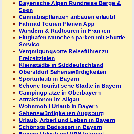
Bayerische Alpen Rundreise Berge &
Seen
Cannabispflanzen anbauen erlaubt
Fahrrad Touren Planen App
Wandern & Radtouren in Franken
Flughafen München parken mit Shuttle
Service
Vergnügungsorte Reiseführer zu
Freizeitzielen
Kleinstädte in Süddeutschland
Oberstdorf Sehenswürdigkeiten
Sporturlaub in Bayern
Schöne touristische Städte in Bayern
Campingplätze in Oberbayern
Attraktionen im Allgäu
Wohnmobil Urlaub in Bayern
Sehenswürdigkeiten Augsburg
Urlaub, Arbeit und Leben in Bayern
Schönste Badeseen in Bayern
Bayern Urlaub mit VPN Internet