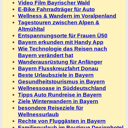
Video Film Bayrischer Wald
E-Bike Fahrradträger für Auto
Wellness & Wandern im Voralpenland
Tagestouren zwischen Alpen &
Altmühltal
Entspannungsorte für Frauen Ü50
Bayern erkunden mit Handy App
Wie Technologie das Reisen nach
Bayern verändert hat
Wanderausrüstung für Anfänger
Bayern Flusskreuzfahrt Donau
Beste Urlaubsziele in Bayern
Gesundheitstourismus in Bayern
Wellnessoase in Süddeutschland
Tipps Auto Rundreise in Bayern
Ziele Winterwandern in Bayern
besondere Reiseziele für
Wellnessurlaub
Rechte von Fluggästen in Bayern
Familienurlaub im Boutique Designhotel