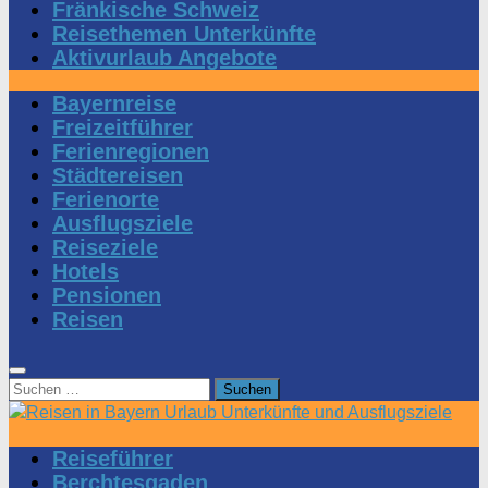
Fränkische Schweiz
Reisethemen Unterkünfte
Aktivurlaub Angebote
Bayernreise
Freizeitführer
Ferienregionen
Städtereisen
Ferienorte
Ausflugsziele
Reiseziele
Hotels
Pensionen
Reisen
Suchen
nach:
Reiseführer
Berchtesgaden